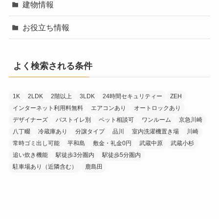
建物情報
お役立ち情報
よく検索される条件
1K
2LDK
2階以上
3LDK
24時間セキュリティー
ZEH
インターネット利用料無料
エアコンあり
オートロックあり
デザイナーズ
バストイレ別
ペット相談可
ワンルーム
京急川崎
八丁畷
冷蔵庫あり
分譲タイプ
品川
室内洗濯機置き場
川崎
常時ゴミ出し可能
平和島
敷金・礼金0円
武蔵中原
武蔵小杉
追い炊き機能
駅徒歩3分圏内
駅徒歩5分圏内
駐車場あり（近隣含む）
鹿島田