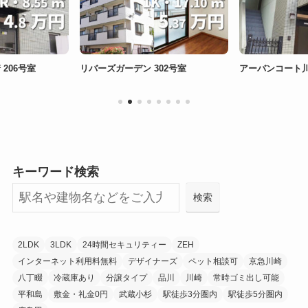
206号室
リバーズガーデン 302号室
アーバンコート
キーワード検索
検索
2LDK
3LDK
24時間セキュリティー
ZEH
インターネット利用料無料
デザイナーズ
ペット相談可
京急川崎
八丁畷
冷蔵庫あり
分譲タイプ
品川
川崎
常時ゴミ出し可能
平和島
敷金・礼金0円
武蔵小杉
駅徒歩3分圏内
駅徒歩5分圏内