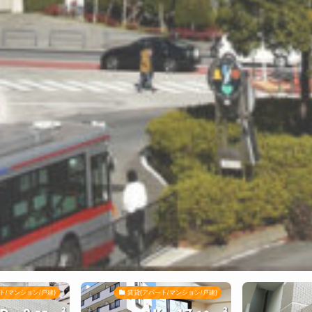
ト/マンション/戸建)
賃貸(アパート/マンション/戸建)